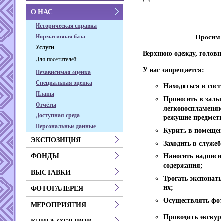
О НАС
Историческая справка
Нормативная база
Просим 
Услуги
Верхнюю одежду, головн
Для посетителей
У нас запрещается:
Независимая оценка
Специальная оценка
Находиться в сост
Планы
Проносить в залы
Отчёты
легковоспламеняю
Доступная среда
режущие предмет
Персональные данные
Курить в помещен
ЭКСПОЗИЦИЯ
Заходить в служе
Наносить надписи
ФОНДЫ
содержания;
ВЫСТАВКИ
Трогать экспонат
их;
ФОТОГАЛЕРЕЯ
Осуществлять фот
МЕРОПРИЯТИЯ
Проводить экскур