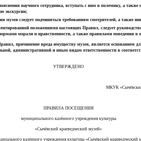
ояснения научного сотрудника, вступать с ним в полемику, а также
ю экскурсии;
ия музея следует подчиняться требованиям смотрителей, а также ин
аментированной положениями настоящих Правил, следует руководств
рмами морали и нравственности, а также правилами поведения в 
равил, причинение вреда имуществу музея, является основанием д
ьной, административной и иным видам ответственности в соответс
УТВЕРЖДЕНО
МКУК «Сычёвский
ПРАВИЛА ПОСЕЩЕНИЯ
муниципального казённого учреждения культуры
«Сычёвский краеведческий музей»
ипального казённого учреждения культуры «Сычёвский краеведческий 