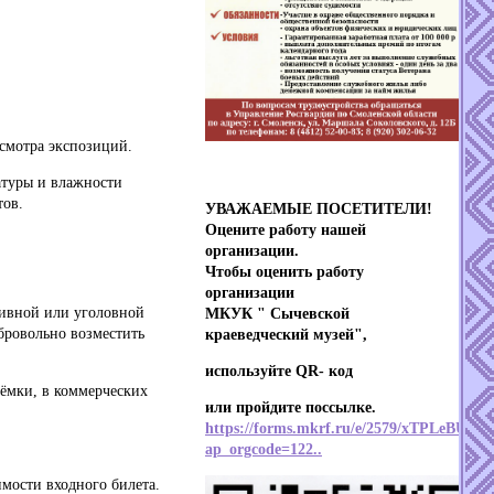
осмотра экспозиций.
ратуры и влажности
тов.
УВАЖАЕМЫЕ ПОСЕТИТЕЛИ!
Оцените работу нашей
организации.
Чтобы оценить работу
организации
тивной или уголовной
МКУК " Сычевской
обровольно возместить
краеведческий музей",
используйте QR- код
ъёмки, в коммерческих
или пройдите поссылке.
https://forms.mkrf.ru/e/2579/xTPLeBU7/?
ap_orgcode=122..
мости входного билета.