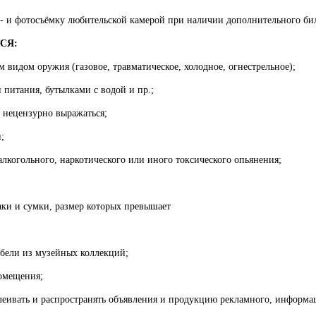
о- и фотосъёмку любительской камерой при наличии дополнительного бил
СЯ:
м видом оружия (газовое, травматическое, холодное, огнестрельное);
и питания, бутылками с водой и пр.;
, нецензурно выражаться;
;
 алкогольного, наркотического или иного токсического опьянения;
аки и сумки, размер которых превышает
ебели из музейных коллекций;
помещения;
клеивать и распространять объявления и продукцию рекламного, информ