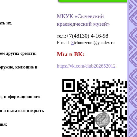
МКУК «Сычевский
ть их.
краеведческий музей»
+7(48130) 4-16-98
тел.:
E-mail:
S
ichmuzeum@yandex.ru
Мы в ВК:
ем других средств;
https://vk.com/club202652012
 оружие, колющие и
го, информационного
ин и пытаться открыть
ния;