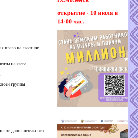
открытие - 10 июля в
14-00 час.
их право на льготное
енты на кассе.
.
 своей группы
оплате дополнительного