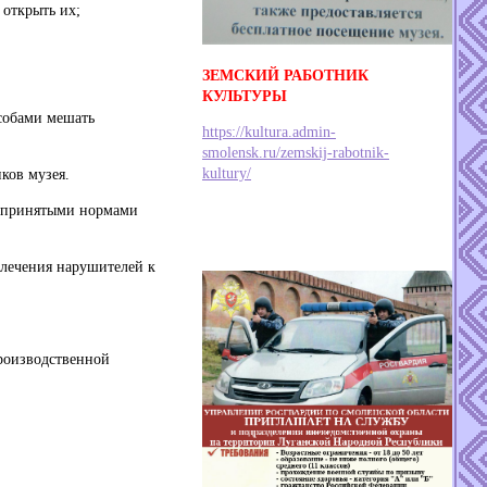
 открыть их;
ЗЕМСКИЙ РАБОТНИК
КУЛЬТУРЫ
особами мешать
https://kultura.admin-
smolensk.ru/zemskij-rabotnik-
kultury/
ков музея.
щепринятыми нормами
влечения нарушителей к
производственной