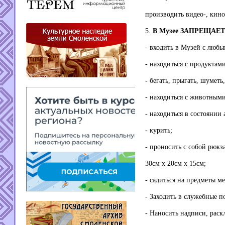
производить видео-, кин
5.
В Музее ЗАПРЕЩАЕТ
- входить в Музей с любы
- находиться с продуктам
-
бегать, прыгать, шуметь
- находиться с животными
- находиться в состоянии
- курить;
- проносить с собой рюкз
30см х 20см х 15см;
- садиться на предметы м
- Заходить в служебные 
- Наносить надписи, рас