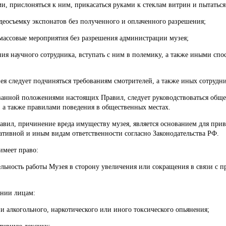
ми, прислоняться к ним, прикасаться руками к стеклам витрин и пытаться
деосъемку экспонатов без полученного и оплаченного разрешения;
 массовые мероприятия без разрешения администрации музея;
ия научного сотрудника, вступать с ним в полемику, а также иными сп
ея следует подчиняться требованиям смотрителей, а также иных сотрудни
ованной положениями настоящих Правил, следует руководствоваться об
, а также правилами поведения в общественных местах.
вил, причинение вреда имуществу музея, является основанием для при
ативной и иным видам ответственности согласно Законодательства РФ.
имеет право:
льность работы Музея в сторону увеличения или сокращения в связи с 
ании лицам:
и алкогольного, наркотического или иного токсического опьянения;