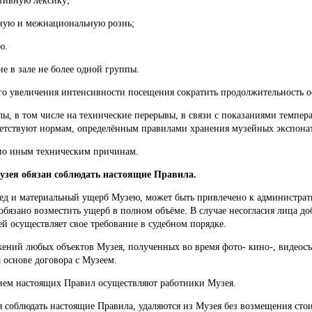
тивную лексику;
ную и межнациональную рознь;
ю.
ие в зале не более одной группы.
ого увеличения интенсивности посещения сократить продолжительность 
алы, в том числе на технические перерывы, в связи с показаниями темпе
тветствуют нормам, определённым правилами хранения музейных экспона
 по иным техническим причинам.
узея обязан соблюдать настоящие Правила.
ед и материальный ущерб Музею, может быть привлечено к администра
 обязано возместить ущерб в полном объёме. В случае несогласия лица д
 осуществляет свое требование в судебном порядке.
жений любых объектов Музея, полученных во время фото- кино-, видеос
 основе договора с Музеем.
нием настоящих Правил осуществляют работники Музея.
 соблюдать настоящие Правила, удаляются из Музея без возмещения стои