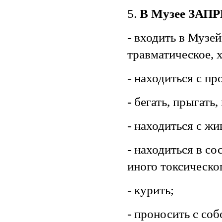
5.
В Музее ЗА
- входить в Музе
травматическое, х
- находиться с пр
-
бегать, прыгать
- находиться с ж
- находиться в со
иного токсическо
- курить;
- проносить с со