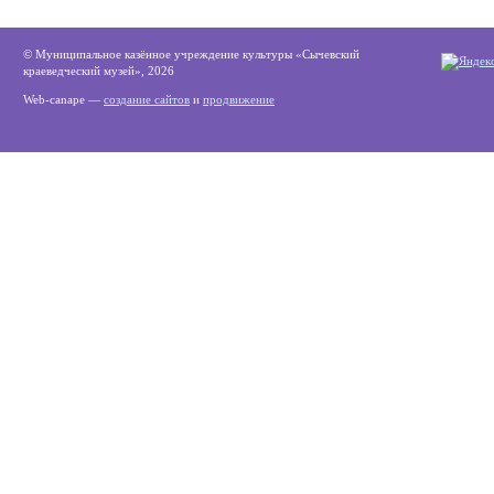
© Муниципальное казённое учреждение культуры «Сычевский
краеведческий музей», 2026
Web-canape —
создание сайтов
и
продвижение