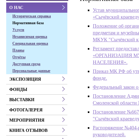
О НАС
Устав муниципальног
Историческая справка
«Сычёвский краеведч
Нормативная база
Положение об органи
Услуги
предметам и музейны
Независимая оценка
МКУК "Сычёвский кр
Специальная оценка
Регламент предостав
Планы
«ОРГАНИЗАЦИЯ М
Отчёты
НАСЕЛЕНИЯ».
Доступная среда
Приказ МК РФ об ут
Персональные данные
фонде
.
ЭКСПОЗИЦИЯ
Федеральный закон о
ФОНДЫ
Постановление Адми
ВЫСТАВКИ
Смоленской области №
ФОТОГАЛЕРЕЯ
Постановление №667 
"Сычёвский краеведч
МЕРОПРИЯТИЯ
Распоряжение №404-р 
КНИГА ОТЗЫВОВ
руководителей.