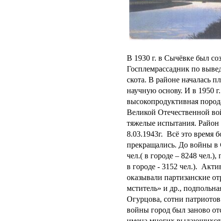
В 1930 г. в Сычёвке был со
Госплемрассадник по выве
скота. В районе началась п
научную основу. И в 1950 
высокопродуктивная порода
Великой Отечественной в
тяжелые испытания. Район 
8.03.1943г. Всё это время 
прекращались. До войны в
чел.( в городе – 8248 чел.)
в городе - 3152 чел.). Ак
оказывали партизанские о
мститель» и др., подпольн
Огурцова, сотни патриотов 
войны город был заново от
имена многих выдающихся 