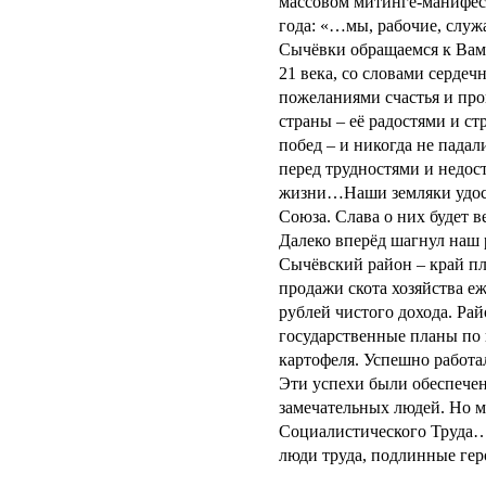
массовом митинге-манифест
года: «…мы, рабочие, сл
Сычёвки обращаемся к Вам
21 века, со словами сердеч
пожеланиями счастья и п
страны – её радостями и с
побед – и никогда не падал
перед трудностями и недос
жизни…Наши земляки удост
Союза. Слава о них будет 
Далеко вперёд шагнул наш 
Сычёвский район – край п
продажи скота хозяйства е
рублей чистого дохода. Ра
государственные планы по п
картофеля. Успешно рабо
Эти успехи были обеспече
замечательных людей. Но 
Социалистического Труда….
люди труда, подлинные ге