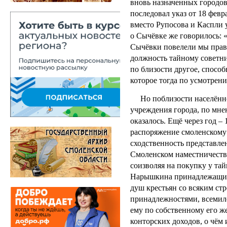
вновь назначенных городов
последовал указ от 18 февра
вместо Рупосова и Каспли
о Сычёвке же говорилось: 
Сычёвки повелели мы прав
должность тайному советни
по близости другое, способ
которое тогда по усмотрен
Но поблизости населённог
учреждения города, по мне
оказалось. Ещё через год – 
распоряжение смоленскому
сходственность представле
Смоленском наместничеств
соизволяя на покупку у та
Нарышкина принадлежащих 
душ крестьян со всяким ст
принадлежностями, всемил
ему по собственному его же
конторских доходов, о чём