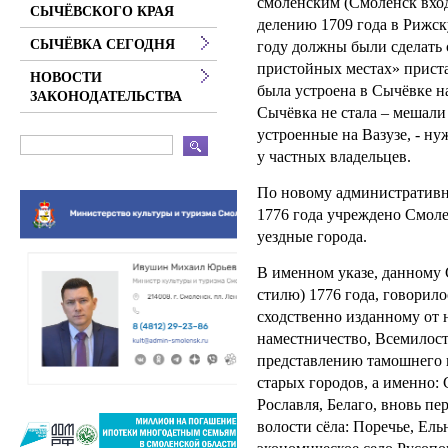
смоленским (Смоленск вхо
СЫЧЁВСКОГО КРАЯ
делению 1709 года в Рижск
СЫЧЁВКА СЕГОДНЯ
году должны были сделать 
пристойных местах» приста
НОВОСТИ
была устроена в Сычёвке н
ЗАКОНОДАТЕЛЬСТВА
Сычёвка не стала – мешал
устроенные на Вазузе, - н
у частных владельцев.
По новому административн
1776 года учреждено Смоле
уездные города.
В именном указе, данному 
стилю) 1776 года, говорило
сходственно изданному от
наместничество, Всемилос
представлению тамошнего г
старых городов, а именно:
Рославля, Белаго, вновь п
волости сёла: Поречье, Ель