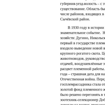
губерния-уезд-волость – с 
существование. Область бы
числе районов, входящих в 
Сычёвский район.
В 1930 году в истории С
знаменательное событие. 
хозяйств: Дугино, Никольск
первый в государстве племе
входило выведение новой 
крупного рогатого скота. Ц
животноводов, руководство
отдачей, воодушевлённые э
расцвет племенной работы.
года – страшная дата для н
Отечественная война. Пер
госплемрассадника стала от
золотой фонд племенного 
было решено перегонять в т
зоотехник-селекционер До
дорогам на восток двигалас