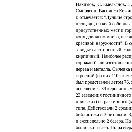
Нахимов, С. Емельянов, П.
Смирягин, Василиса Кожин
г. отмечается: "Лучшие стр
площади, на коей соборная
присутственных мест и тор
коих довольно много, все 
красивой наружности". В с
заводы: салотопенный, сал
кирпичный. Наиболее расп
горожан было изготовление
дерева и металла. Сычевка 
строений (из них 110 - кам
был представлен летом 76, 
освещение - 39 керосинным
23 заведения гостиничного
приезжих) и трактирного (
типа. Действовали 2 средн
библиотека и 3 читальни. 
и еженедельно 2 базара. Н
были скот и лен. По разме